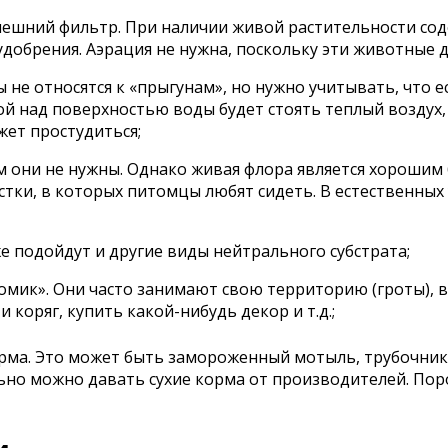
ешний фильтр. При наличии живой растительности сод
 удобрения. Аэрация не нужна, поскольку эти животные
 не относятся к «прыгунам», но нужно учитывать, что 
ой над поверхностью воды будет стоять теплый воздух,
ет простудиться;
м они не нужны. Однако живая флора является хорошим
стки, в которых питомцы любят сидеть. В естественных 
же подойдут и другие виды нейтрального субстрата;
«домик». Они часто занимают свою территорию (гроты),
коряг, купить какой-нибудь декор и т.д.;
орма. Это может быть замороженный мотыль, трубочни
ельно можно давать сухие корма от производителей. П