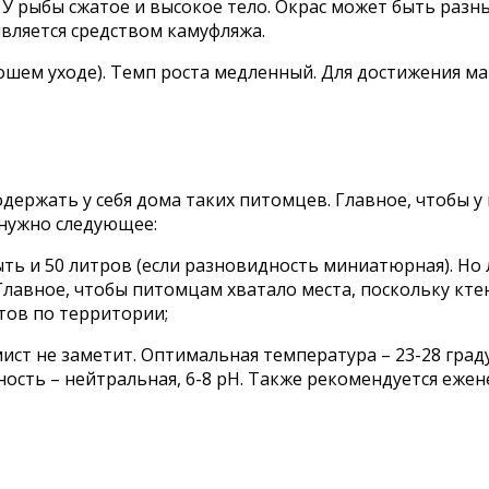
 У рыбы сжатое и высокое тело. Окрас может быть разн
 является средством камуфляжа.
ошем уходе). Темп роста медленный. Для достижения ма
ержать у себя дома таких питомцев. Главное, чтобы у
 нужно следующее:
быть и 50 литров (если разновидность миниатюрная). Но
 Главное, чтобы питомцам хватало места, поскольку кт
тов по территории;
мист не заметит. Оптимальная температура – 23-28 гра
лотность – нейтральная, 6-8 pH. Также рекомендуется е