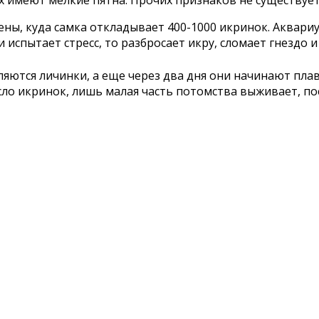
х имеют мелкие пятна. Прочих признаков не существует
ны, куда самка откладывает 400-1000 икринок. Аквариу
и испытает стресс, то разбросает икру, сломает гнездо 
являются личинки, а еще через два дня они начинают пл
ло икринок, лишь малая часть потомства выживает, по