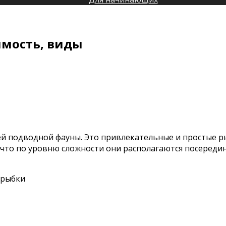
имость, виды
си
опома:
ржание,
естимость,
ы
ей подводной фауны. Это привлекательные и простые 
 что по уровню сложности они располагаются посереди