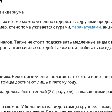
и
, их все же можно успешно содержать с другими предст
имер, ктенопома уживается с гурами,
таракатумами
, анц
иналов. Также не стоит подсаживать медленные виды с
ороны агрессивных соседей. Также стоит избегать сосе
виях. Некоторые ученые полагают, что это и вовсе не
итомцы достигают лишь к пятому году.
да должна быть теплой (27 градусов), с плавающими р
о сложно. У большинства видов самцы крупнее. Также, 