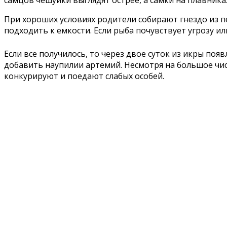
самцов чешуйки выглядят острее, а самки на плавника
При хороших условиях родители собирают гнездо из пе
подходить к емкости. Если рыба почувствует угрозу ил
Если все получилось, то через двое суток из икры по
добавить наупилии артемий. Несмотря на большое чис
конкурируют и поедают слабых особей.