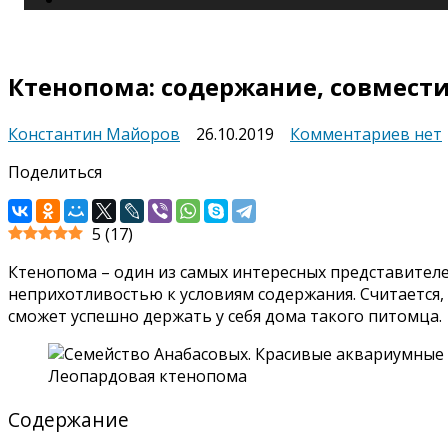
Ктенопома: содержание, совмест
к
Константин Майоров
26.10.2019
Комментариев
нет
запи
Поделиться
Ктен
соде
совм
5
(
17
)
вид
Ктенопома – один из самых интересных представител
неприхотливостью к условиям содержания. Считается,
сможет успешно держать у себя дома такого питомца.
Леопардовая ктенопома
Содержание