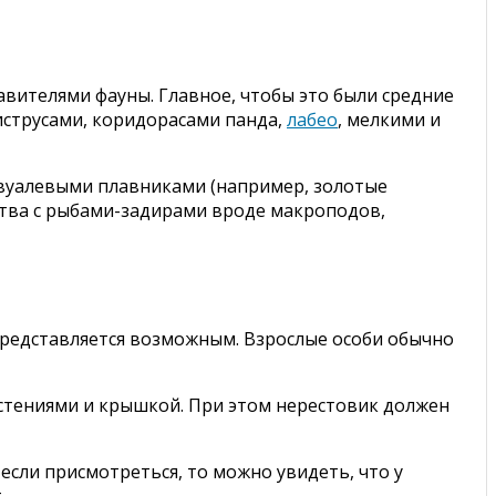
авителями фауны. Главное, чтобы это были средние
иструсами, коридорасами панда,
лабео
, мелкими и
 вуалевыми плавниками (например, золотые
дства с рыбами-задирами вроде макроподов,
 представляется возможным. Взрослые особи обычно
астениями и крышкой. При этом нерестовик должен
если присмотреться, то можно увидеть, что у