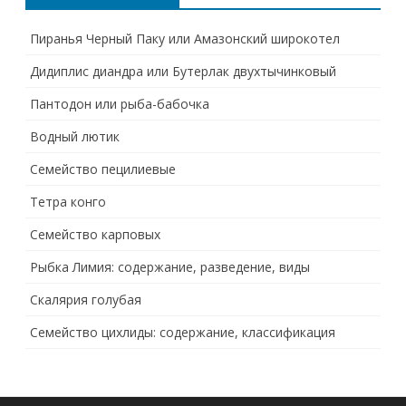
Пиранья Черный Паку или Амазонский широкотел
Дидиплис диандра или Бутерлак двухтычинковый
Пантодон или рыба-бабочка
Водный лютик
Семейство пецилиевые
Тетра конго
Семейство карповых
Рыбка Лимия: содержание, разведение, виды
Скалярия голубая
Семейство цихлиды: содержание, классификация