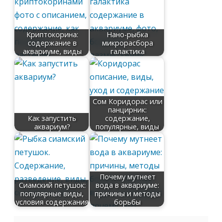
Криптокорина:
Нано-рыбка
содержание в
микрорасбора
аквариуме, виды
галактика
Сом Коридорас или
панцирник:
Как запустить
содержание,
аквариум?
популярные, виды
Почему мутнеет
Сиамский петушок:
вода в аквариуме:
популярные виды,
причины и методы
условия содержания
борьбы