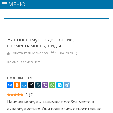
МЕНЮ
Skip
to
content
Нанностомус: содержание,
совместимость, виды
Константин Майоров
15.04.2020
к
Комментариев
нет
записи
ПОДЕЛИТЬСЯ
Нанностомус:
содержание,
5
(
2
)
совместимость,
Нано-аквариумы занимают особое место в
виды
аквариумистике. Они появились относительно