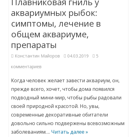
Плавниковая гниль у
аквариумных рыбок:
симптомы, лечение в
общем аквариуме,
препараты
Константин Майоров
04.03.2019
5
к
комментариев
записи
Когда человек желает завести аквариум, он,
Плавниковая
прежде всего, хочет, чтобы дома появился
подводный мини-мир, чтобы рыбы радовали
гниль
своей природной красотой. Но, увы,
у
современные декоративные обитатели
аквариумных
довольно сильно подвержены всевозможным
рыбок:
заболеваниям….
Читать далее »