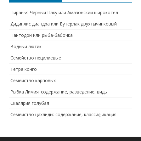
Пиранья Черный Паку или Амазонский широкотел
Дидиплис диандра или Бутерлак двухтычинковый
Пантодон или рыба-бабочка
Водный лютик
Семейство пецилиевые
Тетра конго
Семейство карповых
Рыбка Лимия: содержание, разведение, виды
Скалярия голубая
Семейство цихлиды: содержание, классификация