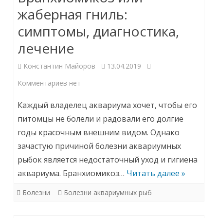
жаберная гниль:
симптомы, диагностика,
лечение
Константин Майоров
13.04.2019
к
Комментариев
нет
записи
Каждый владелец аквариума хочет, чтобы его
Бранхиомикоз
питомцы не болели и радовали его долгие
годы красочным внешним видом. Однако
или
зачастую причиной болезни аквариумных
жаберная
рыбок является недостаточный уход и гигиена
гниль:
аквариума. Бранхиомикоз…
Читать далее »
симптомы,
Болезни
Болезни аквариумных рыб
диагностика,