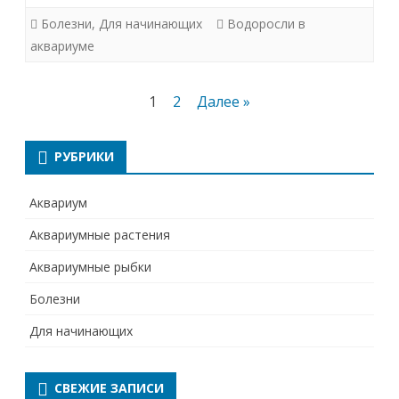
причины
Болезни
,
Для начинающих
Водоросли в
аквариуме
появления,
методы
Пагинация
1
2
Далее »
борьбы
записей
РУБРИКИ
Аквариум
Аквариумные растения
Аквариумные рыбки
Болезни
Для начинающих
СВЕЖИЕ ЗАПИСИ