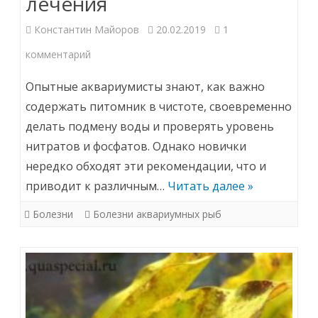
лечения
Константин Майоров
20.02.2019
1
к
комментарий
записи
Опытные аквариумисты знают, как важно
Пучеглазие
содержать питомник в чистоте, своевременно
делать подмену воды и проверять уровень
аквариумных
нитратов и фосфатов. Однако новички
рыб:
нередко обходят эти рекомендации, что и
причины,
приводит к различным…
Читать далее »
способы
Болезни
Болезни аквариумных рыб
лечения