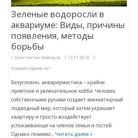
Зеленые водоросли в
аквариуме: Виды, причины
появления, методы
борьбы
Константин Майоров
13.11.2018
к
Комментариев
нет
записи
Безусловно, аквариумистика – крайне
Зеленые
приятное и увлекательное хобби. Человек
собственными руками создает миниатюрный
водоросли
подводный мир, который затем украшает
в
квартиру и просто воздействует
аквариуме:
успокаивающе на членов семьи и гостей.
Виды,
Однако помимо…
Читать далее »