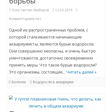
борьбы
Константин Майоров
12.03.2019
к
Комментариев
нет
записи
Одной из распространенных проблем, с
Бурые
которой сталкиваются начинающие
аквариумисты, являются бурые водоросли.
водоросли
Они совершенно неопасны, и очень быстро
в
уничтожаются, достаточно своевременно
аквариуме:
принять меры. Что такое бурые водоросли?
причины
Это организмы, состоящие…
Читать далее »
появления,
Болезни
Водоросли в аквариуме
методы
борьбы