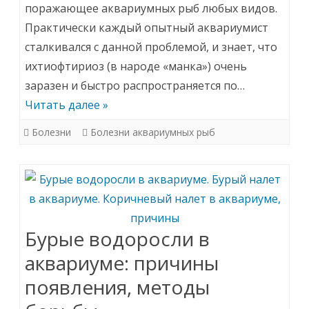
Ихтиофтириоз
поражающее аквариумных рыб любых видов.
Практически каждый опытный аквариумист
или
сталкивался с данной проблемой, и знает, что
манка
ихтиофтириоз (в народе «манка») очень
у
заразен и быстро распространяется по…
аквариумных
Читать далее »
рыб:
Болезни
Болезни аквариумных рыб
симптомы,
лечение
в
общем
Бурые водоросли в
аквариуме,
аквариуме: причины
препараты
появления, методы