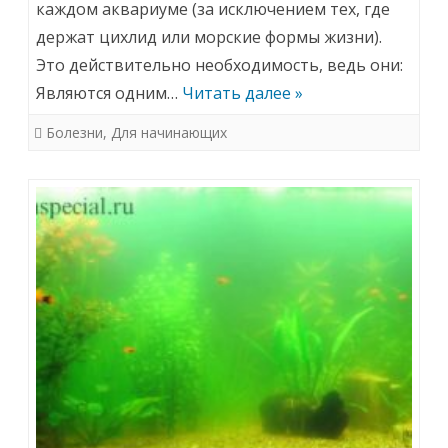
каждом аквариуме (за исключением тех, где
аквариумных
держат цихлид или морские формы жизни).
растений:
Это действительно необходимость, ведь они:
ставим
Являются одним…
Читать далее »
диагноз
Болезни
,
Для начинающих
по
симптомам