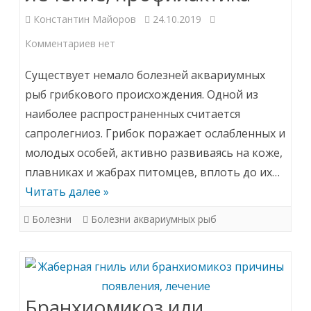
Константин Майоров
24.10.2019
к
Комментариев
нет
записи
Существует немало болезней аквариумных
Сапролегниоз
рыб грибкового происхождения. Одной из
наиболее распространенных считается
(дерматомикоз)
сапролегниоз. Грибок поражает ослабленных и
у
молодых особей, активно развиваясь на коже,
аквариумных
плавниках и жабрах питомцев, вплоть до их…
рыб:
Читать далее »
причины
Болезни
Болезни аквариумных рыб
болезни,
лечение,
профилактика
Бранхиомикоз или