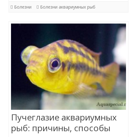
симптомы,
Болезни
Болезни аквариумных рыб
лечение
в
общем
аквариуме,
препараты
Пучеглазие аквариумных
рыб: причины, способы