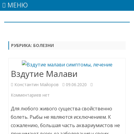
МЕНЮ
Skip
to
content
РУБРИКА:
БОЛЕЗНИ
Вздутие Малави
Константин Майоров
09.06.2020
к
Комментариев
нет
записи
Для любого живого существа свойственно
Вздутие
болеть. Рыбы не являются исключением. К
сожалению, большая часть аквариумистов не
Малави
принимают всерьез заболевания у своих