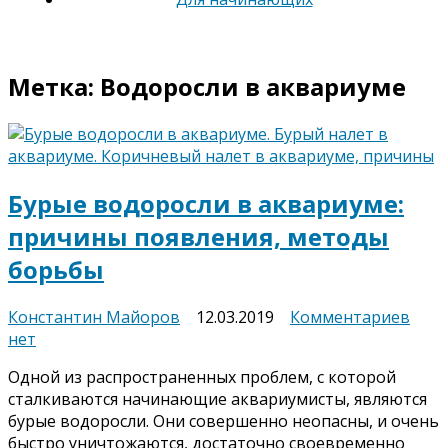
Метка:
Водоросли в аквариуме
Бурые водоросли в аквариуме:
причины появления, методы
борьбы
к
Константин Майоров
12.03.2019
Комментариев
запи
нет
Бур
Одной из распространенных проблем, с которой
водо
сталкиваются начинающие аквариумисты, являются
в
бурые водоросли. Они совершенно неопасны, и очень
аква
быстро уничтожаются, достаточно своевременно
при