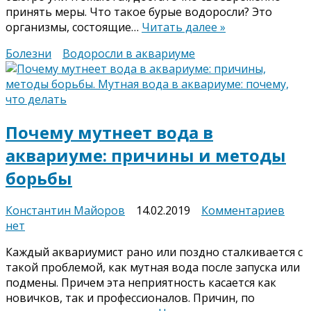
принять меры. Что такое бурые водоросли? Это
появ
организмы, состоящие…
Читать далее »
мет
бор
Болезни
Водоросли в аквариуме
Почему мутнеет вода в
аквариуме: причины и методы
борьбы
к
Константин Майоров
14.02.2019
Комментариев
запи
нет
Поч
Каждый аквариумист рано или поздно сталкивается с
мутн
такой проблемой, как мутная вода после запуска или
вода
подмены. Причем эта неприятность касается как
в
новичков, так и профессионалов. Причин, по
аква