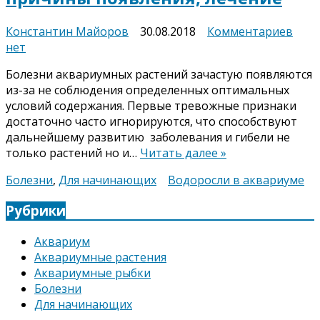
к
Константин Майоров
30.08.2018
Комментариев
запи
нет
Боле
Болезни аквариумных растений зачастую появляются
раст
из-за не соблюдения определенных оптимальных
при
условий содержания. Первые тревожные признаки
появ
достаточно часто игнорируются, что способствуют
лече
дальнейшему развитию заболевания и гибели не
только растений но и…
Читать далее »
Болезни
,
Для начинающих
Водоросли в аквариуме
Рубрики
Аквариум
Аквариумные растения
Аквариумные рыбки
Болезни
Для начинающих