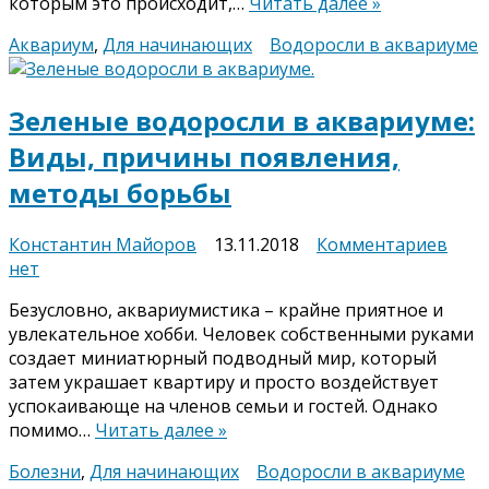
которым это происходит,…
Читать далее »
при
и
Аквариум
,
Для начинающих
Водоросли в аквариуме
мет
бор
Зеленые водоросли в аквариуме:
Виды, причины появления,
методы борьбы
к
Константин Майоров
13.11.2018
Комментариев
запи
нет
Зеле
Безусловно, аквариумистика – крайне приятное и
водо
увлекательное хобби. Человек собственными руками
в
создает миниатюрный подводный мир, который
аква
затем украшает квартиру и просто воздействует
Виды
успокаивающе на членов семьи и гостей. Однако
при
помимо…
Читать далее »
появ
мет
Болезни
,
Для начинающих
Водоросли в аквариуме
бор