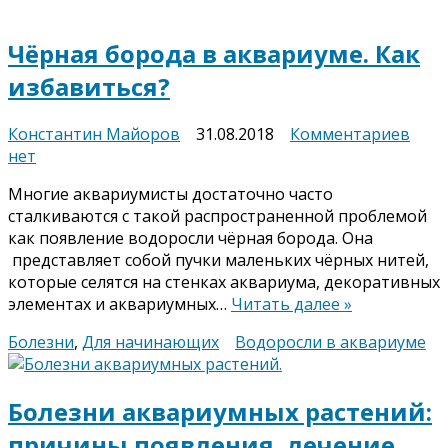
Чёрная борода в аквариуме. Как
избавиться?
к
Константин Майоров
31.08.2018
Комментариев
запи
нет
Чёрн
Многие аквариумисты достаточно часто
боро
сталкиваются с такой распространенной проблемой
в
как появление водоросли чёрная борода. Она
аква
представляет собой пучки маленьких чёрных нитей,
Как
которые селятся на стенках аквариума, декоративных
изба
элементах и аквариумных…
Читать далее »
Болезни
,
Для начинающих
Водоросли в аквариуме
Болезни аквариумных растений:
причины появления, лечение