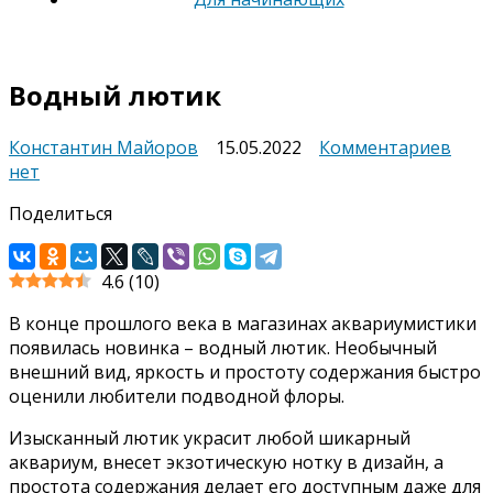
Водный лютик
к
Константин Майоров
15.05.2022
Комментариев
запи
нет
Вод
Поделиться
лют
4.6
(
10
)
В конце прошлого века в магазинах аквариумистики
появилась новинка – водный лютик. Необычный
внешний вид, яркость и простоту содержания быстро
оценили любители подводной флоры.
Изысканный лютик украсит любой шикарный
аквариум, внесет экзотическую нотку в дизайн, а
простота содержания делает его доступным даже для