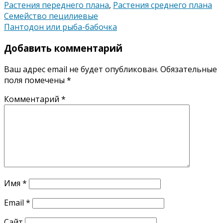
Растения переднего плана
,
Растения среднего плана
Навигация
Семейство пецилиевые
Пантодон или рыба-бабочка
по
Добавить комментарий
записям
Ваш адрес email не будет опубликован.
Обязательные
поля помечены
*
Комментарий
*
Имя
*
Email
*
Сайт