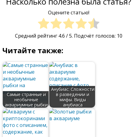
Насколько полезна была статья?
Оцените статью!
Средний рейтинг
4.6
/ 5. Подсчёт голосов:
10
Читайте также:
Анубиас: Сложности
Самые странные и
в разведении и
необычные
мифы. Виды
аквариумные рыбки
анубиаса