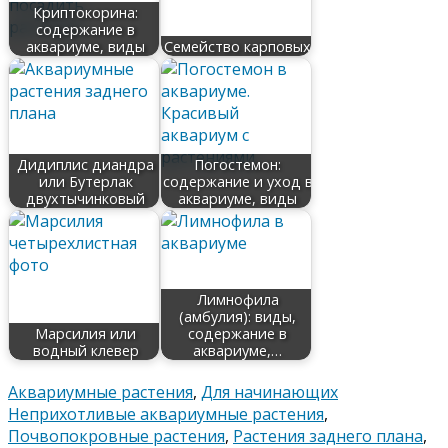
Криптокорина:
содержание в
аквариуме, виды
Семейство карповых
Дидиплис диандра
Погостемон:
или Бутерлак
содержание и уход в
двухтычинковый
аквариуме, виды
Лимнофила
(амбулия): виды,
Марсилия или
содержание в
водный клевер
аквариуме,…
Аквариумные растения
,
Для начинающих
Неприхотливые аквариумные растения
,
Почвопокровные растения
,
Растения заднего плана
,