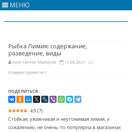
МЕНЮ
Skip
to
content
Рыбка Лимия: содержание,
разведение, виды
Константин Майоров
15.06.2021
к
Комментариев
нет
записи
ПОДЕЛИТЬСЯ
Рыбка
Лимия:
4.9
(
7
)
содержание,
Стойкая, уживчивая и неутомимая лимия, к
разведение,
сожалению, не очень-то популярна в магазинах