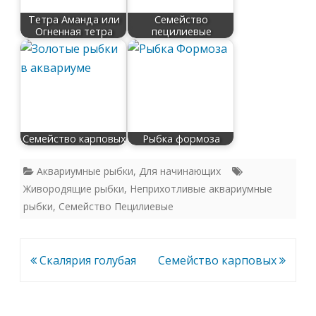
Тетра Аманда или
Семейство
Огненная тетра
пецилиевые
Семейство карповых
Рыбка формоза
Аквариумные рыбки
,
Для начинающих
Живородящие рыбки
,
Неприхотливые аквариумные
рыбки
,
Семейство Пецилиевые
Навигация
Скалярия голубая
Семейство карповых
по
записям