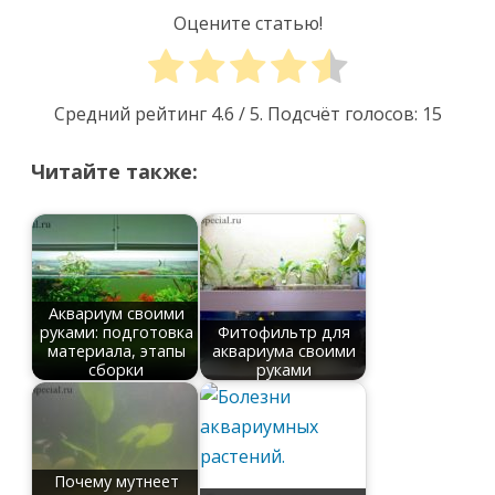
Оцените статью!
Средний рейтинг
4.6
/ 5. Подсчёт голосов:
15
Читайте также:
Аквариум своими
руками: подготовка
Фитофильтр для
материала, этапы
аквариума своими
сборки
руками
Почему мутнеет