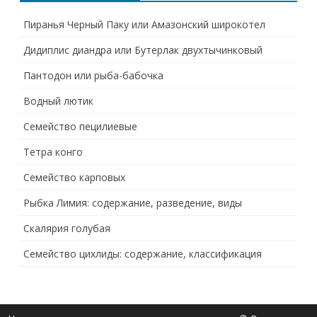
Пиранья Черный Паку или Амазонский широкотел
Дидиплис диандра или Бутерлак двухтычинковый
Пантодон или рыба-бабочка
Водный лютик
Семейство пецилиевые
Тетра конго
Семейство карповых
Рыбка Лимия: содержание, разведение, виды
Скалярия голубая
Семейство цихлиды: содержание, классификация