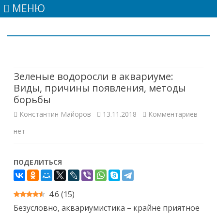
МЕНЮ
Skip
to
content
Зеленые водоросли в аквариуме:
Виды, причины появления, методы
борьбы
к
Константин Майоров
13.11.2018
Комментариев
запис
нет
Зеле
ПОДЕЛИТЬСЯ
водо
в
4.6
(
15
)
аквар
Безусловно, аквариумистика – крайне приятное
Виды,