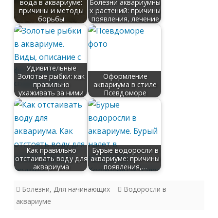
вода в аквариуме:
Болезни аквариумны
причины и методы
х растений: причины
борьбы
появления, лечение
Удивительные
Золотые рыбки: как
Оформление
правильно
аквариума в стиле
ухаживать за ними
Псевдоморе
Как правильно
Бурые водоросли в
отстаивать воду для
аквариуме: причины
аквариума
появления,…
Болезни
,
Для начинающих
Водоросли в
аквариуме