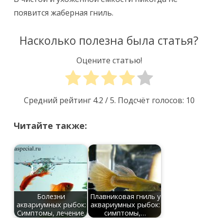
появится жаберная гниль.
Насколько полезна была статья?
Оцените статью!
Средний рейтинг
4.2
/ 5. Подсчёт голосов:
10
Читайте также:
Болезни
Плавниковая гниль у
аквариумных рыбок:
аквариумных рыбок:
Симптомы, лечение.
симптомы,…