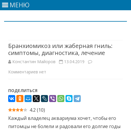
МЕНЮ
Skip
to
content
Бранхиомикоз или жаберная гниль:
симптомы, диагностика, лечение
Константин Майоров
13.04.2019
к
Комментариев
нет
записи
ПОДЕЛИТЬСЯ
Бранхиомикоз
или
4.2
(
10
)
жаберная
Каждый владелец аквариума хочет, чтобы его
гниль:
питомцы не болели и радовали его долгие годы