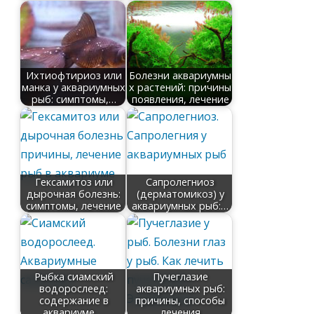
Ихтиофтириоз или
Болезни аквариумны
манка у аквариумных
х растений: причины
рыб: симптомы,…
появления, лечение
Гексамитоз или
Сапролегниоз
дырочная болезнь:
(дерматомикоз) у
симптомы, лечение
аквариумных рыб:…
Рыбка сиамский
Пучеглазие
водорослеед:
аквариумных рыб:
содержание в
причины, способы
аквариуме,…
лечения