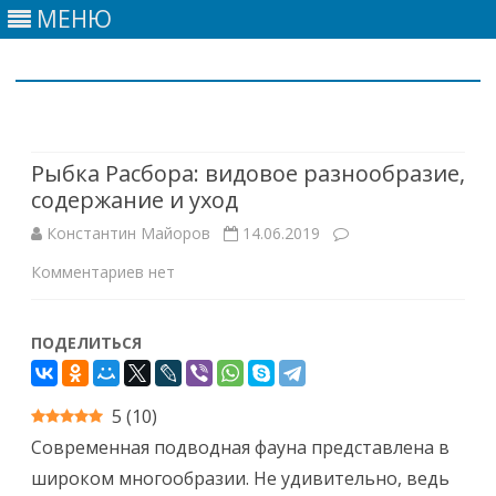
МЕНЮ
Skip
to
content
Рыбка Расбора: видовое разнообразие,
содержание и уход
Константин Майоров
14.06.2019
к
Комментариев
нет
записи
ПОДЕЛИТЬСЯ
Рыбка
Расбора:
5
(
10
)
видовое
Современная подводная фауна представлена в
разнообразие,
широком многообразии. Не удивительно, ведь