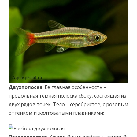
Двухполосая
. Ее главная особенность –
продольная темная полоска сбоку, состоящая из
двух рядов точек. Тело – серебристое, с розовым
оттенком и желтоватыми плавниками;