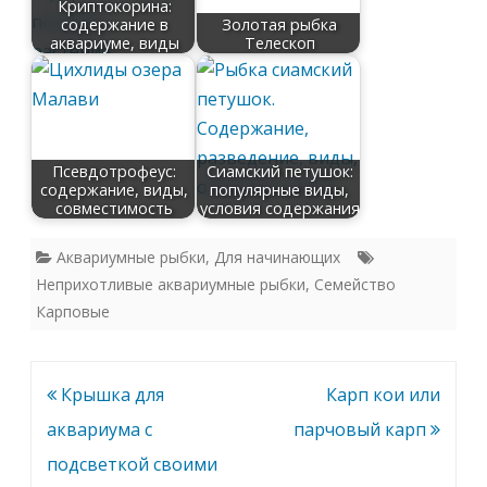
Криптокорина:
содержание в
Золотая рыбка
аквариуме, виды
Телескоп
Псевдотрофеус:
Сиамский петушок:
содержание, виды,
популярные виды,
совместимость
условия содержания
Аквариумные рыбки
,
Для начинающих
Неприхотливые аквариумные рыбки
,
Семейство
Карповые
Навигация
Крышка для
Карп кои или
по
аквариума с
парчовый карп
записям
подсветкой своими