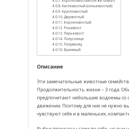
Короткохвостый (он же плакат)
Кистехвостый (копьехвостый)
Круглохвостый
Двухвостый
Коронохвостый
Розахвост
Перьехвост
Полусолнце
Полумесяц
Вуалевый
Описание
Эти замечательные животные семейств
Продолжительность жизни – 3 года. Об
предпочитают небольшие водоемы со ст
движении. Поэтому для них не нужно в
чувствуют себя и в маленьких, компакт
Рыбки прекрасны сами по себе, но они 