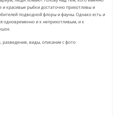
ариум, люди ломают голову над тем, кого именно
виды,
е и красивые рыбки достаточно прихотливы и
условия
бителей подводной флоры и фауны. Однако есть и
содержания
ся одновременно и к неприхотливым, и к
ушок.