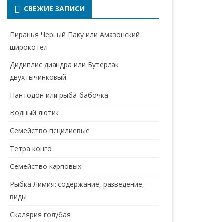
СВЕЖИЕ ЗАПИСИ
Пиранья Черный Паку или Амазонский
широкотел
Дидиплис диандра или Бутерлак
двухтычинковый
Пантодон или рыба-бабочка
Водный лютик
Семейство пецилиевые
Тетра конго
Семейство карповых
Рыбка Лимия: содержание, разведение,
виды
Скалярия голубая