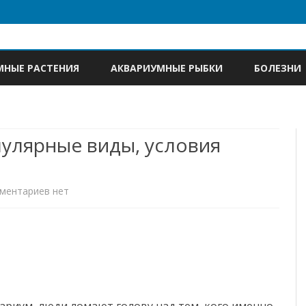
Skip
to
МНЫЕ РАСТЕНИЯ
АКВАРИУМНЫЕ РЫБКИ
БОЛЕЗНИ
content
пулярные виды, условия
к
ментариев
нет
записи
Сиамский
петушок:
популярные