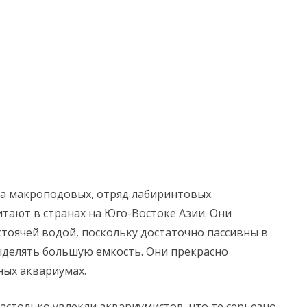
а макроподовых, отряд лабиринтовых.
итают в странах на Юго-Востоке Азии. Они
оячей водой, поскольку достаточно пассивны в
ыделять большую емкость. Они прекрасно
ных аквариумах.
настолько увлекли аквариумистов, что те серьезно