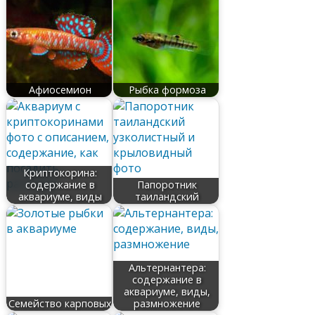
Афиосемион
Рыбка формоза
Криптокорина:
содержание в
Папоротник
аквариуме, виды
таиландский
Альтернантера:
содержание в
аквариуме, виды,
Семейство карповых
размножение