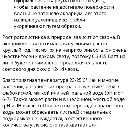
оформления аквариума нужно следить,
чтобы растение не достигало поверхности
воды и не затеняло аквариум, для этого
излишне удленившиеся стебли
укорачивают путем обрезки.
Рост роголистника в природе зависит от сезона. В
аквариуме при оптимальных условиях растет
круглый год. Несмотря на неприхотливость, он очень
чувствителен к яркому свету, поэтому 0,3-0,5 Ватт на
литр будет оптимально. Продолжительность
светового дня около 12-14 часов.
Благоприятная температура 23-25 С°.
Как и многие
растения, роголистник прекрасно чувствует себя в
слабокислой, мягкой или нейтральной воде
(pH и dH
6-7). Также может расти и в щелочной, жесткой воде
(pH и dH выше 7). При резком перепаде параметров
воды может сбрасывать листья.
В специальных
подкормках не нуждается, а естественного
количества углекислого газа хватает для