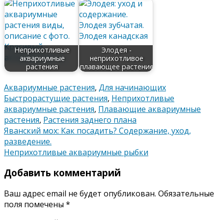
Неприхотливые
Элодея -
аквариумные
неприхотливое
растения
плавающее растение
Аквариумные растения
,
Для начинающих
Быстрорастущие растения
,
Неприхотливые
аквариумные растения
,
Плавающие аквариумные
растения
,
Растения заднего плана
Навигация
Яванский мох: Как посадить? Содержание, уход,
разведение.
по
Неприхотливые аквариумные рыбки
записям
Добавить комментарий
Ваш адрес email не будет опубликован.
Обязательные
поля помечены
*