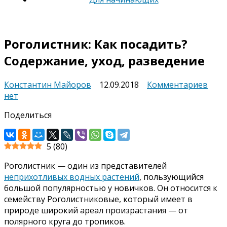
Роголистник: Как посадить?
Содержание, уход, разведение
к
Константин Майоров
12.09.2018
Комментариев
запи
нет
Рого
Поделиться
Как
поса
Соде
5
(
80
)
уход
разв
Роголистник — один из представителей
неприхотливых водных растений
, пользующийся
большой популярностью у новичков. Он относится к
семейству Роголистниковые, который имеет в
природе широкий ареал произрастания — от
полярного круга до тропиков.