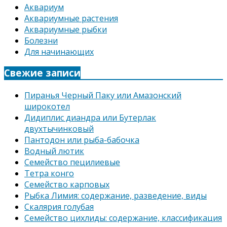
Аквариум
Аквариумные растения
Аквариумные рыбки
Болезни
Для начинающих
Свежие записи
Пиранья Черный Паку или Амазонский
широкотел
Дидиплис диандра или Бутерлак
двухтычинковый
Пантодон или рыба-бабочка
Водный лютик
Семейство пецилиевые
Тетра конго
Семейство карповых
Рыбка Лимия: содержание, разведение, виды
Скалярия голубая
Семейство цихлиды: содержание, классификация