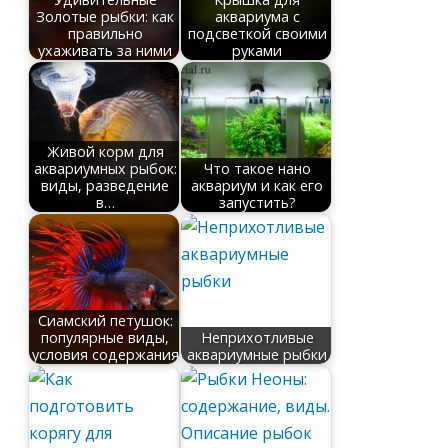
Золотые рыбки: как
аквариума с
правильно
подсветкой своими
ухаживать за ними
руками
Живой корм для
аквариумных рыбок:
Что такое нано
виды, разведение
аквариум и как его
в…
запустить?
Сиамский петушок:
популярные виды,
Неприхотливые
условия содержания
аквариумные рыбки