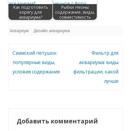
Как подготовить
Рыбки Неоны:
корягу для
содержание, виды,
аквариума?
совместимость
Аквариум
Дизайн аквариума
Навигация
Сиамский петушок:
Фильтр для
по
популярные виды,
аквариума: виды
записям
условия содержания
фильтрации, какой
лучше
Добавить комментарий