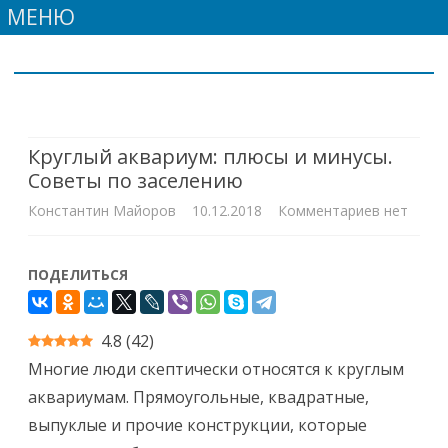
МЕНЮ
Skip
to
content
Круглый аквариум: плюсы и минусы.
Советы по заселению
к
Константин Майоров
10.12.2018
Комментариев
нет
записи
ПОДЕЛИТЬСЯ
Круглый
аквариум:
4.8
(
42
)
плюсы
Многие люди скептически относятся к круглым
и
аквариумам. Прямоугольные, квадратные,
минусы.
выпуклые и прочие конструкции, которые