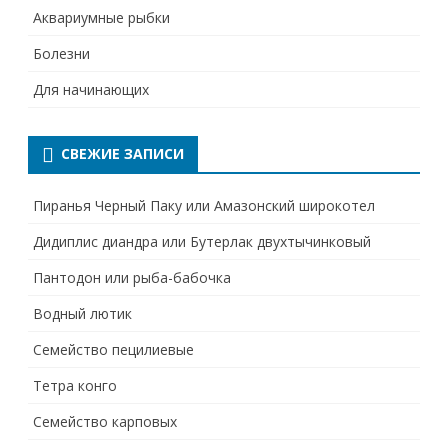
Аквариумные рыбки
Болезни
Для начинающих
СВЕЖИЕ ЗАПИСИ
Пиранья Черный Паку или Амазонский широкотел
Дидиплис диандра или Бутерлак двухтычинковый
Пантодон или рыба-бабочка
Водный лютик
Семейство пецилиевые
Тетра конго
Семейство карповых