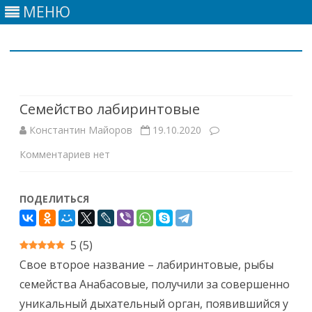
МЕНЮ
Skip
to
content
Семейство лабиринтовые
Константин Майоров
19.10.2020
к
Комментариев
нет
записи
ПОДЕЛИТЬСЯ
Семейство
лабиринтовые
5
(
5
)
Свое второе название – лабиринтовые, рыбы
семейства Анабасовые, получили за совершенно
уникальный дыхательный орган, появившийся у