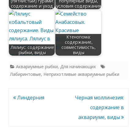
(пятнистый) гурами:
популярные виды,
содержание и уход
условия содержания
Ктенопома:
содержание,
Лялиус: содержание
совместимость,
рыбки, виды
виды
Аквариумные рыбки
,
Для начинающих
Лабиринтовые
,
Неприхотливые аквариумные рыбки
Навигация
Линдерния
Черная моллинезия:
по
содержание в
записям
аквариуме, виды