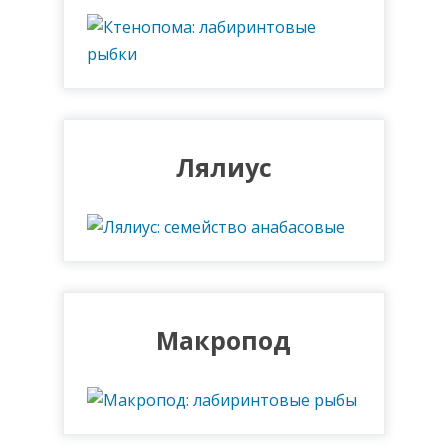
Лялиус
Макропод