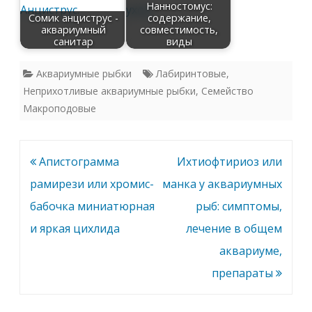
Нанностомус:
Сомик анциструс -
содержание,
аквариумный
совместимость,
санитар
виды
Аквариумные рыбки
Лабиринтовые
,
Неприхотливые аквариумные рыбки
,
Семейство
Макроподовые
Навигация
Апистограмма
Ихтиофтириоз или
по
рамирези или хромис-
манка у аквариумных
записям
бабочка миниатюрная
рыб: симптомы,
и яркая цихлида
лечение в общем
аквариуме,
препараты