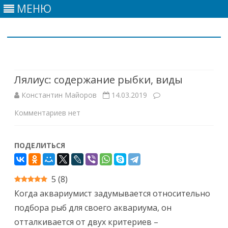
МЕНЮ
Skip
to
content
Лялиус: содержание рыбки, виды
Константин Майоров
14.03.2019
к
Комментариев
нет
записи
ПОДЕЛИТЬСЯ
Лялиус:
содержание
5
(
8
)
рыбки,
Когда аквариумист задумывается относительно
виды
подбора рыб для своего аквариума, он
отталкивается от двух критериев –