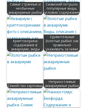
Самые странные и
Сиамский петушок:
необычные
популярные виды,
аквариумные рыбки
условия содержания
Удивительные
Криптокорина:
Золотые рыбки: как
содержание в
правильно
аквариуме, виды
ухаживать за ними
Неприхотливые
Семейство карповых
аквариумные рыбки