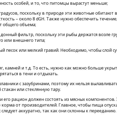
нность особей, и то, что питомцы вырастут меньше;
 градусов, поскольку в природе эти животные обитают 
сткость – около 8 dGH. Также нужно обеспечить течение
т общего объема;
донный фильтр, поскольку эти рыбы держатся возле грун
о или внешнего типа;
й песок или мелкий гравий. Необходимо, чтобы слой с
яг, камней и т.д. То есть, нужно как можно больше укр
рятаться в тени и отдыхать.
плавники с зазубринами, поэтому их нельзя вылавливат
стакан или стеклянную тару.
 и его рацион должен состоять из мясных компонентов.
 корма от производителей. Главное, чтобы пища опуска
 следует аккуратно, так как они склонны к перееданию