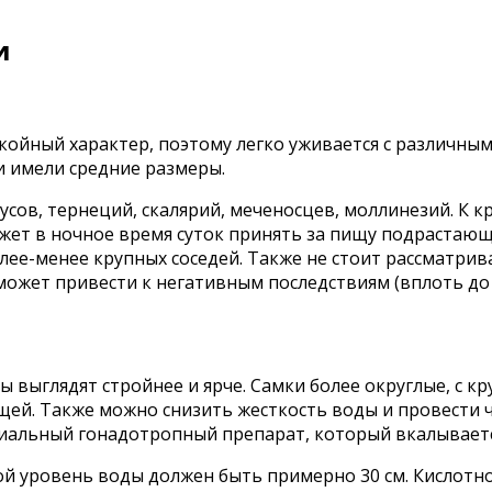
и
окойный характер, поэтому легко уживается с различны
и имели средние размеры.
бусов, тернеций, скалярий, меченосцев, моллинезий. К 
ожет в ночное время суток принять за пищу подрастающ
лее-менее крупных соседей. Также не стоит рассматрива
 может привести к негативным последствиям (вплоть до 
ы выглядят стройнее и ярче. Самки более округлые, с
ей. Также можно снизить жесткость воды и провести 
иальный гонадотропный препарат, который вкалывает
ой уровень воды должен быть примерно 30 см. Кислотнос