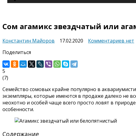
Сом агамикс звездчатый или аг
к
Константин Майоров
17.02.2020
Комментариев
нет
запи
Поделиться
Сом
агам
звез
5
или
(
7
)
агам
бело
Семейство сомовых крайне популярно в аквариумистик
экземпляры, которые имеются в продаже далеко не все
неохотно и особей чаще всего просто ловят в природе
особенности.
Содержание