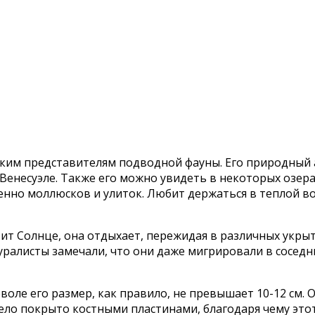
ким представителям подводной фауны. Его природный а
в Венесуэле. Также его можно увидеть в некоторых озер
нно моллюсков и улиток. Любит держаться в теплой вод
ит Солнце, она отдыхает, пережидая в различных укрыти
туралисты замечали, что они даже мигрировали в сосед
еволе его размер, как правило, не превышает 10-12 см.
Тело покрыто костными пластинами, благодаря чему это