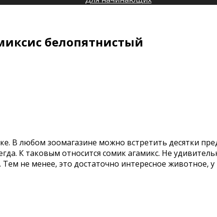
амиксис белопятнистый
си
икс
дчатый
иксис
пятнистый
е. В любом зоомагазине можно встретить десятки пред
гда. К таковым относится сомик агамикс. Не удивитель
. Тем не менее, это достаточно интересное животное, 