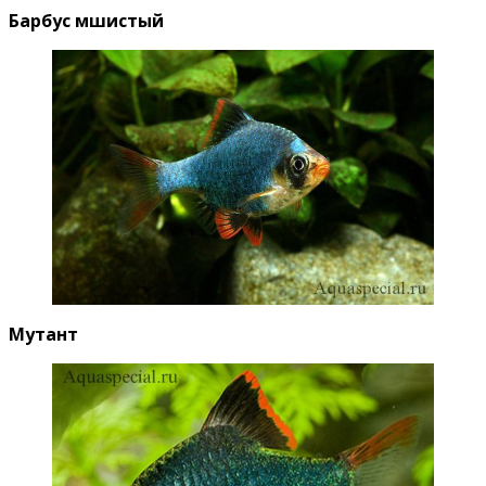
Барбус мшистый
Мутант