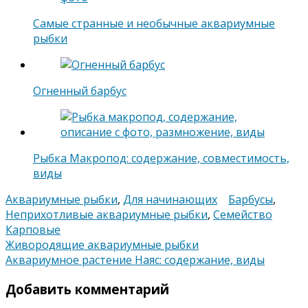
Самые странные и необычные аквариумные
рыбки
Огненный барбус
Рыбка Макропод: содержание, совместимость,
виды
Аквариумные рыбки
,
Для начинающих
Барбусы
,
Неприхотливые аквариумные рыбки
,
Семейство
Карповые
Навигация
Живородящие аквариумные рыбки
Аквариумное растение Наяс: содержание, виды
по
Добавить комментарий
записям