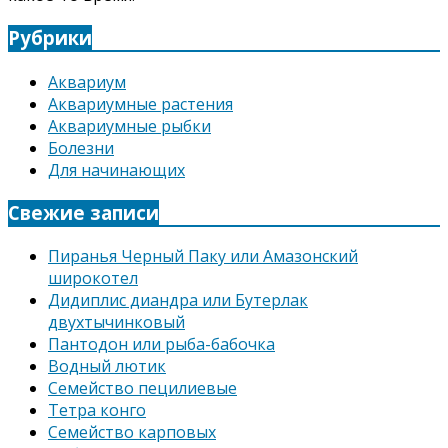
Рубрики
Аквариум
Аквариумные растения
Аквариумные рыбки
Болезни
Для начинающих
Свежие записи
Пиранья Черный Паку или Амазонский
широкотел
Дидиплис диандра или Бутерлак
двухтычинковый
Пантодон или рыба-бабочка
Водный лютик
Семейство пецилиевые
Тетра конго
Семейство карповых