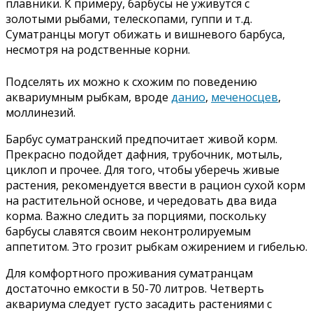
плавники. К примеру, барбусы не уживутся с
золотыми рыбами, телескопами, гуппи и т.д.
Суматранцы могут обижать и вишневого барбуса,
несмотря на родственные корни.
Подселять их можно к схожим по поведению
аквариумным рыбкам, вроде
данио
,
меченосцев
,
моллинезий.
Барбус суматранский предпочитает живой корм.
Прекрасно подойдет дафния, трубочник, мотыль,
циклоп и прочее. Для того, чтобы уберечь живые
растения, рекомендуется ввести в рацион сухой корм
на растительной основе, и чередовать два вида
корма. Важно следить за порциями, поскольку
барбусы славятся своим неконтролируемым
аппетитом. Это грозит рыбкам ожирением и гибелью.
Для комфортного проживания суматранцам
достаточно емкости в 50-70 литров. Четверть
аквариума следует густо засадить растениями с