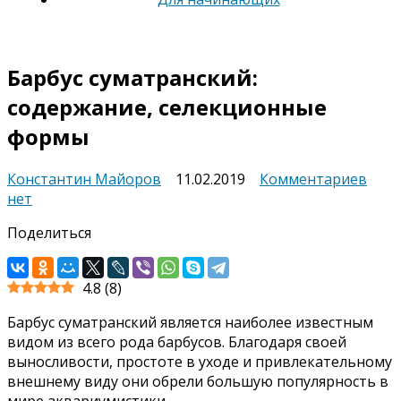
Барбус суматранский:
содержание, селекционные
формы
к
Константин Майоров
11.02.2019
Комментариев
запи
нет
Барб
Поделиться
сума
соде
селе
4.8
(
8
)
фор
Барбус суматранский является наиболее известным
видом из всего рода барбусов. Благодаря своей
выносливости, простоте в уходе и привлекательному
внешнему виду они обрели большую популярность в
мире аквариумистики.