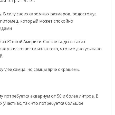
й тетры – 5 лет.
у. В силу своих скромных размеров, родостомус
 питомец, который может спокойно
идами.
еках Южной Америки. Состав воды в таких
ем кислотности из-за того, что все дно усыпано
й.
руглее самца, но самцы ярче окрашены.
у потребуется аквариум от 50 и более литров. В
 участках, так что потребуется большое