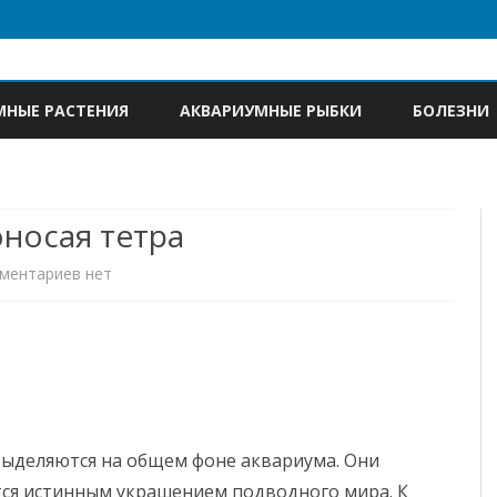
Skip
to
МНЫЕ РАСТЕНИЯ
АКВАРИУМНЫЕ РЫБКИ
БОЛЕЗНИ
content
носая тетра
к
ментариев
нет
записи
Родостомус
или
красноносая
выделяются на общем фоне аквариума. Они
тетра
ся истинным украшением подводного мира. К