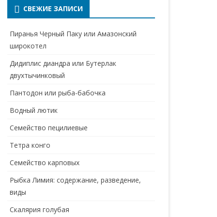
СВЕЖИЕ ЗАПИСИ
Пиранья Черный Паку или Амазонский
широкотел
Дидиплис диандра или Бутерлак
двухтычинковый
Пантодон или рыба-бабочка
Водный лютик
Семейство пецилиевые
Тетра конго
Семейство карповых
Рыбка Лимия: содержание, разведение,
виды
Скалярия голубая