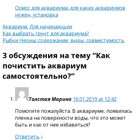
Осмос для аквариума: для каких аквариумов
нужен, установка
Аквариум
,
Для начинающих
Навигация
Как выбрать грунт для аквариума?
Рыбки Неоны: содержание, виды, совместимость
по
3 обсуждения на тему “
Как
записям
почистить аквариум
самостоятельно?
”
Толстая Марина
16.01.2019 at 12:42
Помогите пожалуйста. В аквариуме, появилась
пленка на поверхности воды, что это может
быть и как от нее избавиться?
Ответить
↓