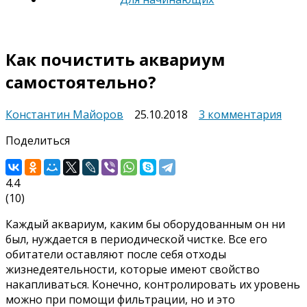
Как почистить аквариум
самостоятельно?
к
Константин Майоров
25.10.2018
3 комментария
запи
Поделиться
Как
почи
акв
4.4
само
(
10
)
Каждый аквариум, каким бы оборудованным он ни
был, нуждается в периодической чистке. Все его
обитатели оставляют после себя отходы
жизнедеятельности, которые имеют свойство
накапливаться. Конечно, контролировать их уровень
можно при помощи фильтрации, но и это