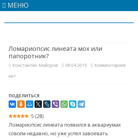
МЕНЮ
Skip
to
content
Ломариопсис линеата мох или
папоротник?
к
Константин Майоров
08.04.2019
Комментариев
запис
нет
Лома
ПОДЕЛИТЬСЯ
линеа
мох
5
(
28
)
или
Ломариопсис линеата появился в аквариумах
папор
совсем недавно, но уже успел завоевать