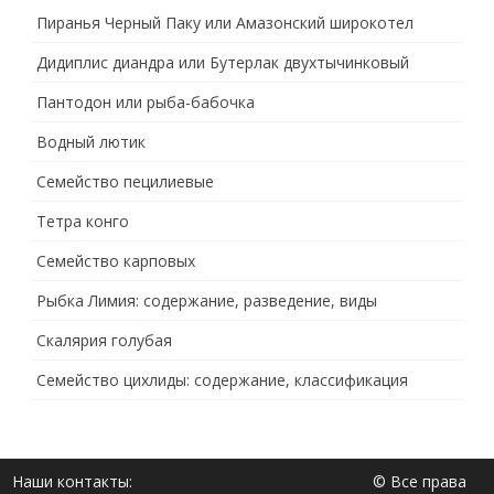
Пиранья Черный Паку или Амазонский широкотел
Дидиплис диандра или Бутерлак двухтычинковый
Пантодон или рыба-бабочка
Водный лютик
Семейство пецилиевые
Тетра конго
Семейство карповых
Рыбка Лимия: содержание, разведение, виды
Скалярия голубая
Семейство цихлиды: содержание, классификация
Наши контакты:
© Все права