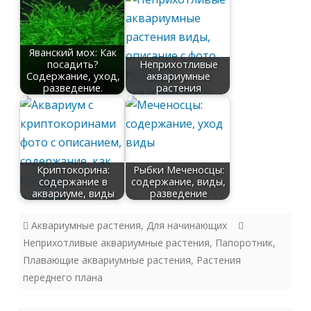
Яванский мох: Как
посадить?
Неприхотливые
Содержание, уход,
аквариумные
разведение.
растения
Криптокорина:
Рыбки Меченосцы:
содержание в
содержание, виды,
аквариуме, виды
разведение
Аквариумные растения
,
Для начинающих
Неприхотливые аквариумные растения
,
Папоротник
,
Плавающие аквариумные растения
,
Растения
переднего плана