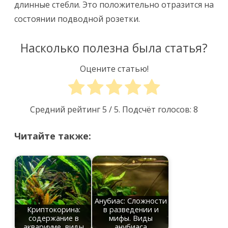
длинные стебли. Это положительно отразится на
состоянии подводной розетки.
Насколько полезна была статья?
Оцените статью!
Средний рейтинг
5
/ 5. Подсчёт голосов:
8
Читайте также:
Анубиас: Сложности
Криптокорина:
в разведении и
содержание в
мифы. Виды
аквариуме, виды
анубиаса