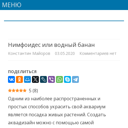
МЕНЮ
Skip
to
content
Нимфоидес или водный банан
к
Константин Майоров
03.05.2020
Комментариев
нет
записи
ПОДЕЛИТЬСЯ
Нимфоид
или
5
(
8
)
водный
Одним из наиболее распространенных и
банан
простых способов украсить свой аквариум
является посадка живых растений. Создать
аквадизайн можно с помощью самой