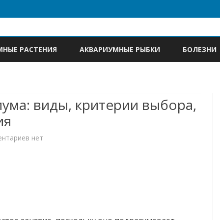
Skip
to
МНЫЕ РАСТЕНИЯ
АКВАРИУМНЫЕ РЫБКИ
БОЛЕЗНИ
content
ума: виды, критерии выбора,
ия
к
ентариев
нет
записи
Компрессор
для
аквариума: