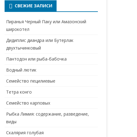
СВЕЖИЕ ЗАПИСИ
Пиранья Черный Паку или Амазонский
широкотел
Дидиплис диандра или Бутерлак
двухтычинковый
Пантодон или рыба-бабочка
Водный лютик
Семейство пецилиевые
Тетра конго
Семейство карповых
Рыбка Лимия: содержание, разведение,
виды
Скалярия голубая