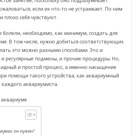
стое занятие, поскольку оно подразумевает
виды,
жаловаться, если их что-то не устраивает. По ним
критерии
 плохо себя чувствуют.
выбора,
 болели, необходимо, как минимум, создать для
установка
ме. В том числе, нужно добиться соответствующих
оборудования
лать это можно разными способами. Это и
 и регулярные подмены, и прочие процедуры. Но,
евидный и простой процесс, а именно насыщение
при помощи такого устройства, как аквариумный
е каждого аквариумиста.
риумах он нужен?