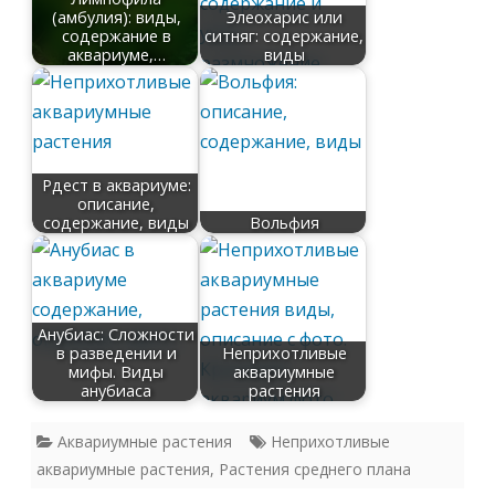
(амбулия): виды,
Элеохарис или
содержание в
ситняг: содержание,
аквариуме,…
виды
Рдест в аквариуме:
описание,
содержание, виды
Вольфия
Анубиас: Сложности
в разведении и
Неприхотливые
мифы. Виды
аквариумные
анубиаса
растения
Аквариумные растения
Неприхотливые
аквариумные растения
,
Растения среднего плана