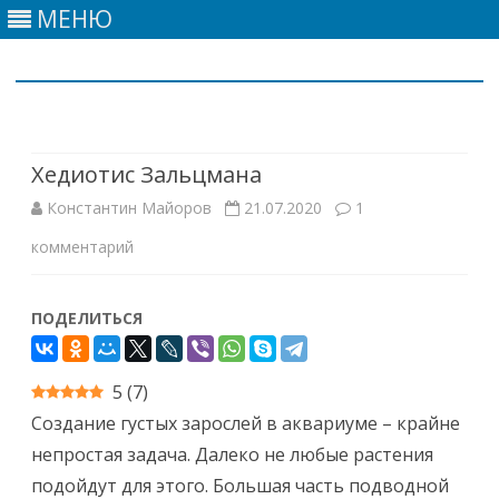
МЕНЮ
Skip
to
content
Хедиотис Зальцмана
Константин Майоров
21.07.2020
1
к
комментарий
записи
ПОДЕЛИТЬСЯ
Хедиотис
Зальцмана
5
(
7
)
Создание густых зарослей в аквариуме – крайне
непростая задача. Далеко не любые растения
подойдут для этого. Большая часть подводной