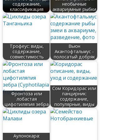
содержание,
необычные
классификация
аквариумные рыбки
Трофеус: виды,
Вьюн
содержание,
Акантофтальмус -
совместимость
полосатый добряк
Сом Коридорас или
Фронтоза или
панцирник:
лобастая
содержание,
цифотиляпия зебра
популярные, виды
Аулонокара: