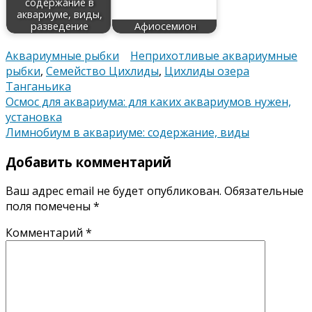
содержание в
аквариуме, виды,
разведение
Афиосемион
Аквариумные рыбки
Неприхотливые аквариумные
рыбки
,
Семейство Цихлиды
,
Цихлиды озера
Танганьика
Навигация
Осмос для аквариума: для каких аквариумов нужен,
установка
по
Лимнобиум в аквариуме: содержание, виды
записям
Добавить комментарий
Ваш адрес email не будет опубликован.
Обязательные
поля помечены
*
Комментарий
*