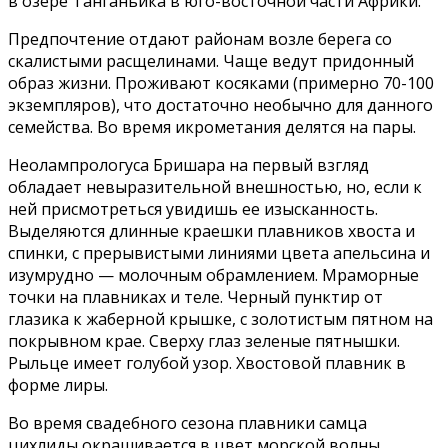
в озере Танганьика в юго-восточной части Африки.
Предпочтение отдают районам возле берега со
скалистыми расщелинами. Чаще ведут придонный
образ жизни. Проживают косяками (примерно 70-100
экземпляров), что достаточно необычно для данного
семейства. Во время икрометания делятся на пары.
Неолампрологуса Бришара на первый взгляд
обладает невыразительной внешностью, но, если к
ней присмотреться увидишь ее изысканность.
Выделяются длинные краешки плавников хвоста и
спинки, с прерывистыми линиями цвета апельсина и
изумрудно — молочным обрамлением. Мраморные
точки на плавниках и теле. Черный пунктир от
глазика к жаберной крышке, с золотистым пятном на
покрывном крае. Сверху глаз зеленые пятнышки.
Рыльце имеет голубой узор. Хвостовой плавник в
форме лиры.
Во время свадебного сезона плавники самца
цихлиды окрашивается в цвет морской волны,