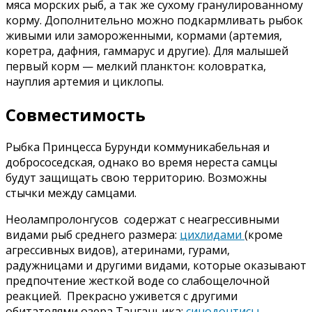
мяса морских рыб, а так же сухому гранулированному
корму. Дополнительно можно подкармливать рыбок
живыми или замороженными, кормами (артемия,
коретра, дафния, гаммарус и другие). Для малышей
первый корм — мелкий планктон: коловратка,
науплия артемия и циклопы.
Совместимость
Рыбка Принцесса Бурунди коммуникабельная и
добрососедская, однако во время нереста самцы
будут защищать свою территорию. Возможны
стычки между самцами.
Неолампролонгусов содержат с неагрессивными
видами рыб среднего размера:
цихлидами
(кроме
агрессивных видов), атеринами, гурами,
радужницами и другими видами, которые оказывают
предпочтение жесткой воде со слабощелочной
реакцией. Прекрасно уживется с другими
обитателями озера Танганьика:
синодонтисы
,