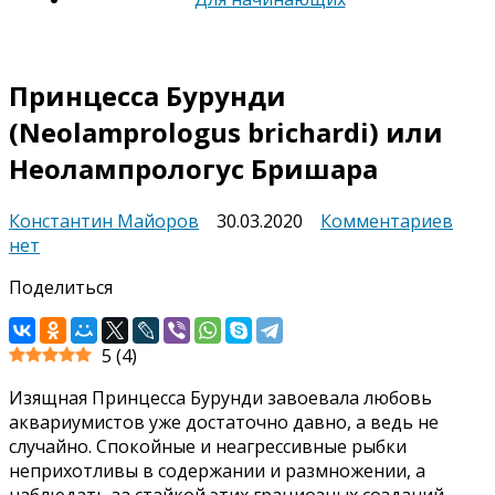
Принцесса Бурунди
(Neolamprologus brichardi) или
Неолампрологус Бришара
к
Константин Майоров
30.03.2020
Комментариев
запи
нет
Прин
Поделиться
Буру
(Neo
brich
5
(
4
)
или
Неол
Изящная Принцесса Бурунди завоевала любовь
Бри
аквариумистов уже достаточно давно, а ведь не
случайно. Спокойные и неагрессивные рыбки
неприхотливы в содержании и размножении, а
наблюдать за стайкой этих грациозных созданий