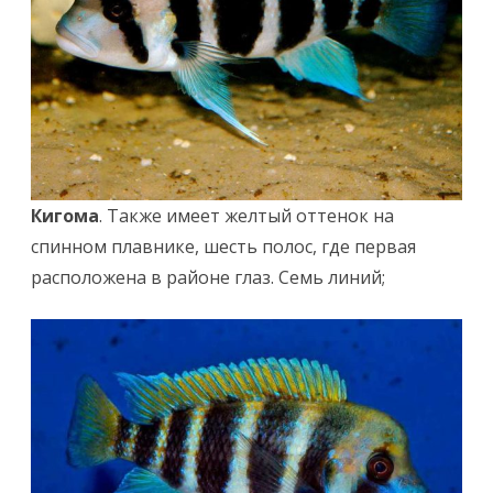
Кигома
. Также имеет желтый оттенок на
спинном плавнике, шесть полос, где первая
расположена в районе глаз. Семь линий;