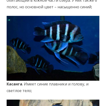
обитающий в южной части озера. У них также 6
полос, но основной цвет – насыщенно синий;
Касанга
. Имеет синие плавники и голову, и
светлое тело;