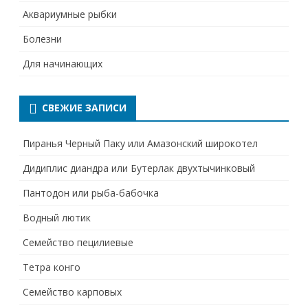
Аквариумные рыбки
Болезни
Для начинающих
СВЕЖИЕ ЗАПИСИ
Пиранья Черный Паку или Амазонский широкотел
Дидиплис диандра или Бутерлак двухтычинковый
Пантодон или рыба-бабочка
Водный лютик
Семейство пецилиевые
Тетра конго
Семейство карповых