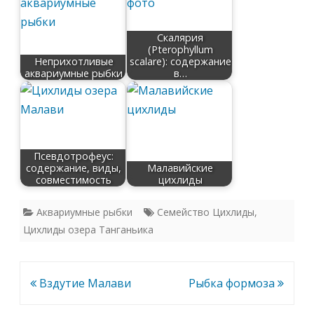
Скалярия
(Pterophyllum
Неприхотливые
scalare): содержание
аквариумные рыбки
в…
Псевдотрофеус:
содержание, виды,
Малавийские
совместимость
цихлиды
Аквариумные рыбки
Семейство Цихлиды
,
Цихлиды озера Танганьика
Навигация
Вздутие Малави
Рыбка формоза
по