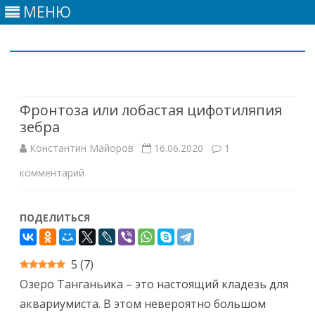
МЕНЮ
Skip
to
content
Фронтоза или лобастая цифотиляпия
зебра
Константин Майоров
16.06.2020
1
к
комментарий
записи
ПОДЕЛИТЬСЯ
Фронтоза
или
5
(
7
)
лобастая
Озеро Танганьика – это настоящий кладезь для
цифотиляпия
аквариумиста. В этом невероятно большом