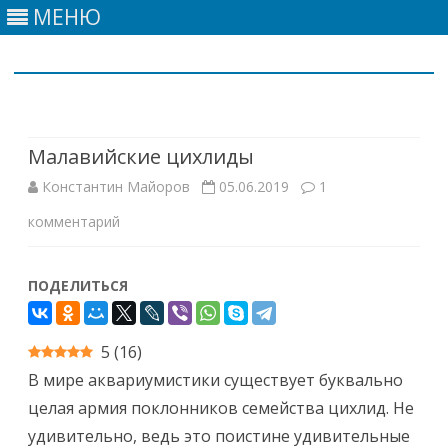
МЕНЮ
Skip
to
content
Малавийские цихлиды
Константин Майоров
05.06.2019
1
к
комментарий
записи
ПОДЕЛИТЬСЯ
Малавийские
цихлиды
5
(
16
)
В мире аквариумистики существует буквально
целая армия поклонников семейства цихлид. Не
удивительно, ведь это поистине удивительные