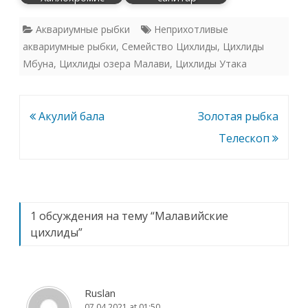
Аквариумные рыбки
Неприхотливые
аквариумные рыбки
,
Семейство Цихлиды
,
Цихлиды
Мбуна
,
Цихлиды озера Малави
,
Цихлиды Утака
Навигация
Акулий бала
Золотая рыбка
по
Телескоп
записям
1 обсуждения на тему “
Малавийские
цихлиды
”
Ruslan
07.04.2021 at 01:50