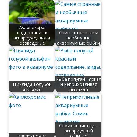
Аулонокара:
содержание в
Самые странные и
аквариуме, виды,
необычные
разведение
аквариумные рыбки
Рыба попугай - яркая
Цихлида Голубой
и неприхотливая
дельфин
цихлида
Сомик анциструс -
аквариумный
Хаплохромис
санитар