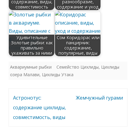
содержание, виды,
разнообразие,
совместимость
содержание и уход
Удивительные
Сом Коридорас или
Золотые рыбки: как
панцирник:
правильно
содержание,
ухаживать за ними
популярные, виды
Аквариумные рыбки
Семейство Цихлиды
,
Цихлиды
озера Малави
,
Цихлиды Утака
Навигация
Астронотус:
Жемчужный гурами
по
содержание цихлиды,
записям
совместимость, виды