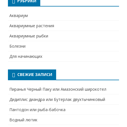
РУБРИКИ
Аквариум
Аквариумные растения
Аквариумные рыбки
Болезни
Для начинающих
СВЕЖИЕ ЗАПИСИ
Пиранья Черный Паку или Амазонский широкотел
Дидиплис диандра или Бутерлак двухтычинковый
Пантодон или рыба-бабочка
Водный лютик