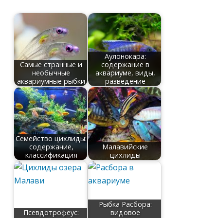
Аулонокара:
Самые странные и
содержание в
необычные
аквариуме, виды,
аквариумные рыбки
разведение
Семейство цихлиды:
содержание,
Малавийские
классификация
цихлиды
Рыбка Расбора:
Псевдотрофеус:
видовое