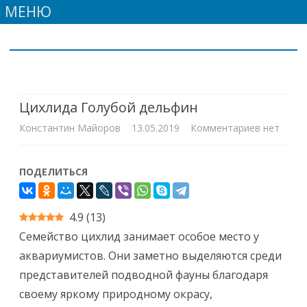
МЕНЮ
Skip
to
content
Цихлида Голубой дельфин
к
Константин Майоров
13.05.2019
Комментариев
нет
записи
ПОДЕЛИТЬСЯ
Цихлида
Голубой
4.9
(
13
)
дельфин
Семейство цихлид занимает особое место у
аквариумистов. Они заметно выделяются среди
представителей подводной фауны благодаря
своему яркому природному окрасу,