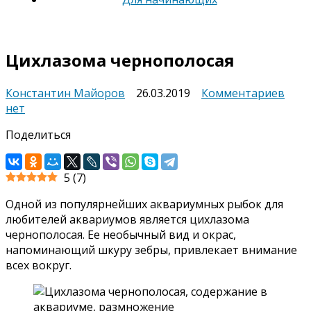
Цихлазома чернополосая
к
Константин Майоров
26.03.2019
Комментариев
запи
нет
Цих
Поделиться
черн
5
(
7
)
Одной из популярнейших аквариумных рыбок для
любителей аквариумов является цихлазома
чернополосая. Ее необычный вид и окрас,
напоминающий шкуру зебры, привлекает внимание
всех вокруг.