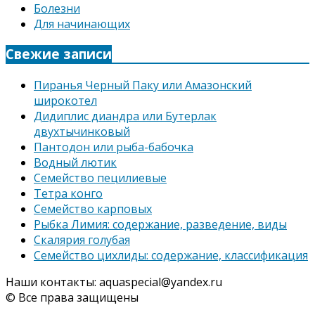
Болезни
Для начинающих
Свежие записи
Пиранья Черный Паку или Амазонский
широкотел
Дидиплис диандра или Бутерлак
двухтычинковый
Пантодон или рыба-бабочка
Водный лютик
Семейство пецилиевые
Тетра конго
Семейство карповых
Рыбка Лимия: содержание, разведение, виды
Скалярия голубая
Семейство цихлиды: содержание, классификация
Наши контакты: aquaspecial@yandex.ru
© Все права защищены