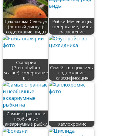
Цихлазома Северум
Рыбки Меченосцы:
(ложный дискус):
содержание, виды,
содержание, виды
разведение
Скалярия
(Pterophyllum
Семейство цихлиды:
scalare): содержание
содержание,
в…
классификация
Самые странные и
необычные
аквариумные рыбки
Хаплохромис