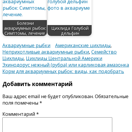
Болезни
аквариумных рыбок:
Цихлида Голубой
Симптомы, лечение.
дельфин
Аквариумные рыбки
Американские цихлиды
,
Неприхотливые аквариумные рыбки
,
Семейство
Цихлиды
,
Цихлиды Центральной Америки
Навигация
Эхинодорус нежный (рубра) или карликовая амазонка
Корм для аквариумных рыбок: виды, как подобрать
по
Добавить комментарий
записям
Ваш адрес email не будет опубликован.
Обязательные
поля помечены
*
Комментарий
*