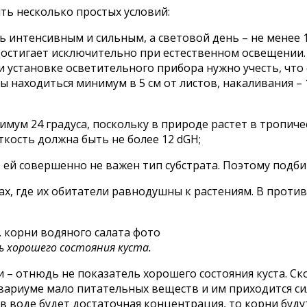
ть несколько простых условий:
ь интенсивным и сильным, а световой день – не менее 1
достигает исключительно при естественном освещении. 
ри установке осветительного прибора нужно учесть, чт
находиться минимум в 5 см от листов, накаливания – 1
имум 24 градуса, поскольку в природе растет в тропиче
ткость должна быть не более 12 dGH;
, ей совершенно не важен тип субстрата. Поэтому подб
х, где их обитатели равнодушны к растениям. В против
 хорошего состояния куста.
и – отнюдь не показатель хорошего состояния куста. 
квариуме мало питательных веществ и им приходится с
в воде будет достаточная концентрация, то корни буду