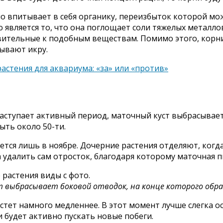
о впитывает в себя органику, переизбыток которой мо
является то, что она поглощает соли тяжелых металлов
ительные к подобным веществам. Помимо этого, корни
дывают икру.
астения для аквариума: «за» или «против»
аступает активный период, маточный куст выбрасывает
ть около 50-ти.
ется лишь в ноябре. Дочерние растения отделяют, когд
а удалить сам отросток, благодаря которому маточная п
 выбрасывает боковой отводок, на конце которого образ
астет намного медленнее. В этот момент лучше слегка о
и будет активно пускать новые побеги.