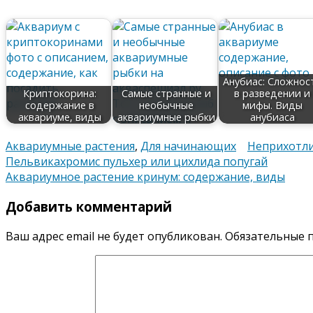
Анубиас: Сложнос
Криптокорина:
Самые странные и
в разведении и
содержание в
необычные
мифы. Виды
аквариуме, виды
аквариумные рыбки
анубиаса
Аквариумные растения
,
Для начинающих
Неприхотли
Навигация
Пельвикахромис пульхер или цихлида попугай
Аквариумное растение кринум: содержание, виды
по
Добавить комментарий
записям
Ваш адрес email не будет опубликован.
Обязательные 