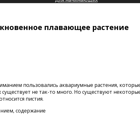
ыкновенное плавающее растение
си
ия
ной
:
быкновенное
ниманием пользовались аквариумные растения, которы
вающее
х существует не так-то много. Но существуют некоторы
ение
тносится пистия.