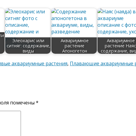
ти
Элеохарис или
Аквариумное
Аквариумное
ситняг: содержание,
растение
растение Наяс
виды
Апоногетон
содержание, ви
вые аквариумные растения
,
Плавающие аквариумные 
поля помечены
*