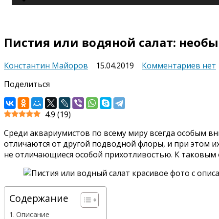
Пистия или водяной салат: необ
к
Константин Майоров
15.04.2019
Комментариев
нет
запи
Поделиться
Пист
или
водя
4.9
(
19
)
салат
нео
Среди аквариумистов по всему миру всегда особым в
пла
отличаются от другой подводной флоры, и при этом и
раст
не отличающиеся особой прихотливостью. К таковым о
Содержание
Описание