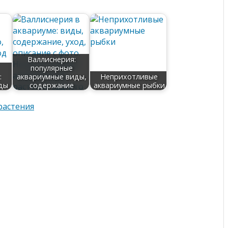
Валлиснерия:
популярные
:
аквариумные виды,
Неприхотливые
ды
содержание
аквариумные рыбки
растения