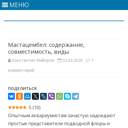
МЕНЮ
Skip
to
content
Мастацембел: содержание,
совместимость, виды
Константин Майоров
02.03.2020
1
к
комментарий
записи
ПОДЕЛИТЬСЯ
Мастацембел:
содержание,
5
(
10
)
совместимость,
Опытным аквариумистам зачастую надоедают
виды
простые представители подводной флоры и