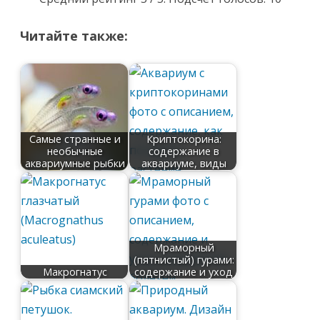
Читайте также:
Самые странные и
Криптокорина:
необычные
содержание в
аквариумные рыбки
аквариуме, виды
Мраморный
(пятнистый) гурами:
Макрогнатус
содержание и уход