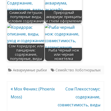
Сиамский петушок:
Природный
популярные виды,
аквариум: принципы
условия содержания
и стили оформления
Сом Коридорас или
панцирник:
Рыба Черный нож
содержание,
или черная
популярные, виды
ножетелка
Аквариумные рыбки
Семейство Хоботнорылых
Навигация
Мох Феникс (Phoenix
Сом Плекостомус:
по
Moss)
содержание,
записям
совместимость, виды