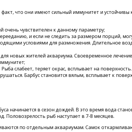
 факт, что они имеют сильный иммунитет и устойчивы 
й очень чувствителен к данному параметру;
ерееданию, и если не следить за размером порций, мог
одходящими условиями для размножения. Длительное во
а для новых жителей аквариума. Своевременное лечени
иммунитет;
Рыба слабеет, теряет окрас, всплывает на поверхность
рушаться. Барбус становится вялым, всплывает к повер
уса начинается в сезон дождей. В это время вода стан
д. Половозрелость рыб наступает в 7-8 месяцев.
аживаются по отдельным аквариумам. Самок откармлив