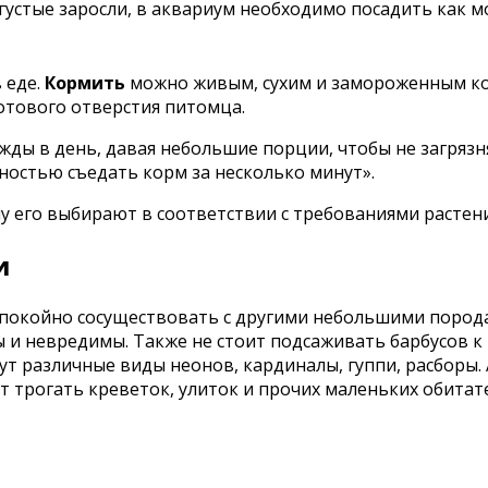
устые заросли, в аквариум необходимо посадить как м
 еде.
Кормить
можно живым, сухим и замороженным ко
отового отверстия питомца.
ы в день, давая небольшие порции, чтобы не загрязн
ностью съедать корм за несколько минут».
му его выбирают в соответствии с требованиями растен
и
спокойно сосуществовать с другими небольшими порода
 и невредимы. Также не стоит подсаживать барбусов к 
т различные виды неонов, кардиналы, гуппи, расборы. 
ет трогать креветок, улиток и прочих маленьких обита