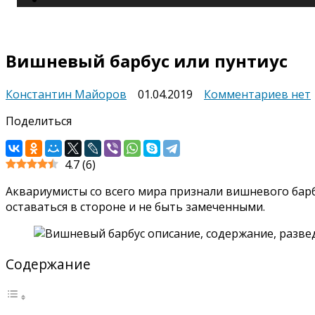
Вишневый барбус или пунтиус
к
Константин Майоров
01.04.2019
Комментариев
нет
запи
Поделиться
Виш
барб
или
4.7
(
6
)
пунт
Аквариумисты со всего мира признали вишневого бар
оставаться в стороне и не быть замеченными.
Содержание