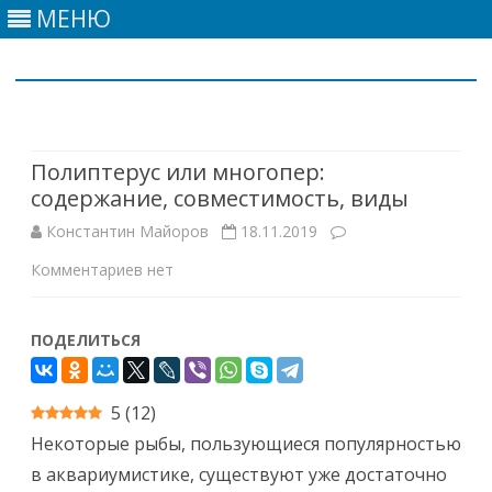
МЕНЮ
Skip
to
content
Полиптерус или многопер:
содержание, совместимость, виды
Константин Майоров
18.11.2019
к
Комментариев
нет
записи
ПОДЕЛИТЬСЯ
Полиптерус
или
5
(
12
)
многопер:
Некоторые рыбы, пользующиеся популярностью
содержание,
в аквариумистике, существуют уже достаточно