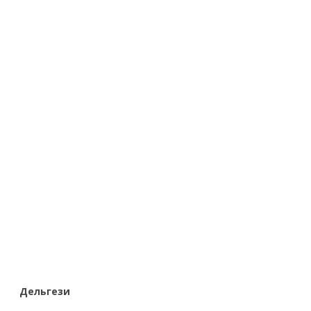
Дельгези