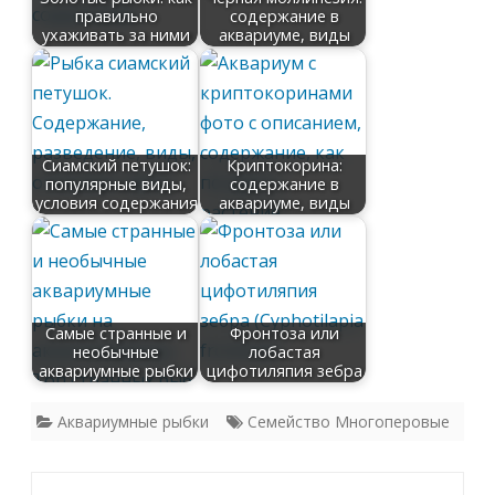
правильно
содержание в
ухаживать за ними
аквариуме, виды
Сиамский петушок:
Криптокорина:
популярные виды,
содержание в
условия содержания
аквариуме, виды
Самые странные и
Фронтоза или
необычные
лобастая
аквариумные рыбки
цифотиляпия зебра
Аквариумные рыбки
Семейство Многоперовые