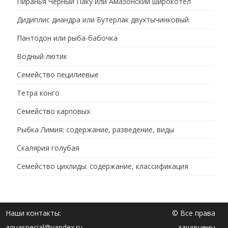
Пиранья Черный Паку или Амазонский широкотел
Дидиплис диандра или Бутерлак двухтычинковый
Пантодон или рыба-бабочка
Водный лютик
Семейство пецилиевые
Тетра конго
Семейство карповых
Рыбка Лимия: содержание, разведение, виды
Скалярия голубая
Семейство цихлиды: содержание, классификация
Наши контакты:
© Все права
aquaspecial@yandex.ru
защищены