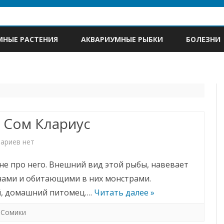
Skip
to
МНЫЕ РАСТЕНИЯ
АКВАРИУМНЫЕ РЫБКИ
БОЛЕЗНИ
content
Сом Клариус
к
ариев
нет
записи
не про него. Внешний вид этой рыбы, навевает
Сом
нами и обитающими в них монстрами.
ий, домашний питомец….
Читать далее »
Клариус
,
Сомики