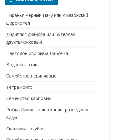
Пиранья Черный Паку или Амазонский
широкотел
Дидиплис диандра или Бутерлак
двухтычинковый
Пантодон или рыба-бабочка
Водный лютик
Семейство пецилиевые
Тетра конго
Семейство карповых
Рыбка Лимия: содержание, разведение,
виды
Скалярия голубая
Семейство цихлиды: содержание,