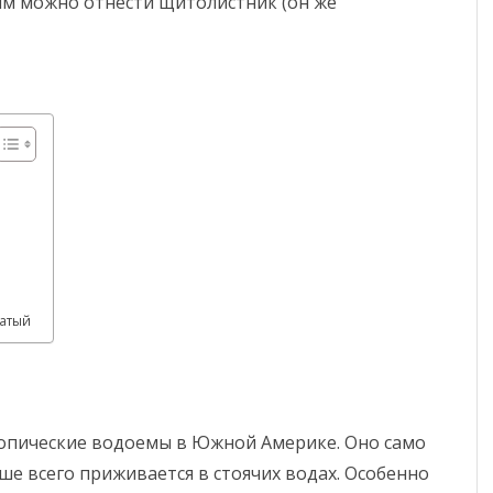
ым можно отнести щитолистник (он же
чатый
ропические водоемы в Южной Америке. Оно само
ше всего приживается в стоячих водах. Особенно