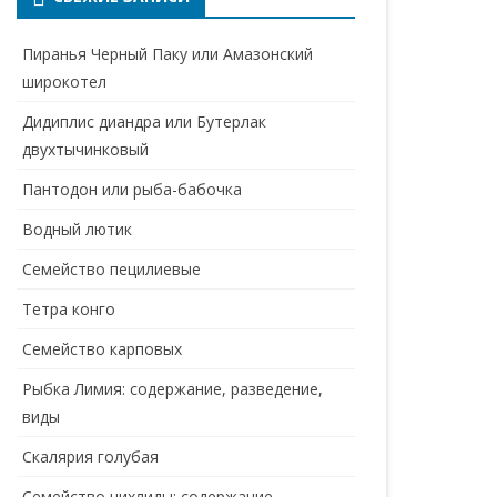
Пиранья Черный Паку или Амазонский
широкотел
Дидиплис диандра или Бутерлак
двухтычинковый
Пантодон или рыба-бабочка
Водный лютик
Семейство пецилиевые
Тетра конго
Семейство карповых
Рыбка Лимия: содержание, разведение,
виды
Скалярия голубая
Семейство цихлиды: содержание,