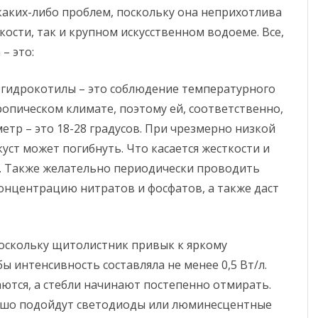
каких-либо проблем, поскольку она неприхотлива
кости, так и крупном искусственном водоеме. Все,
– это:
я гидрокотилы – это соблюдение температурного
ропическом климате, поэтому ей, соответственно,
тр – это 18-28 градусов. При чрезмерно низкой
куст может погибнуть. Что касается жесткости и
т. Также желательно периодически проводить
онцентрацию нитратов и фосфатов, а также даст
поскольку щитолистник привык к яркому
ы интенсивность составляла не менее 0,5 Вт/л.
тся, а стебли начинают постепенно отмирать.
орошо подойдут светодиоды или люминесцентные