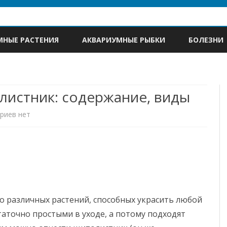
Skip
to
МНЫЕ РАСТЕНИЯ
АКВАРИУМНЫЕ РЫБКИ
БОЛЕЗНИ
content
листник: содержание, виды
к
риев
нет
записи
Гидрокотила
или
щитолистник:
 различных растений, способных украсить любой
содержание,
таточно простыми в уходе, а потому подходят
виды